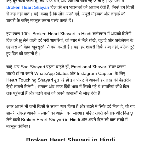
कहे दूर चला जाता है, तब सिर्फ यादें और खामोशी साथ रह जाती हैं। ऐसे पलों में
Broken Heart Shayari
दिल की उन भावनाओं को आवाज़ देती है, जिन्हें हम किसी
से कह नहीं पाते। यही वजह है कि लोग अपने दर्द, अधूरी मोहब्बत और तन्हाई को
शायरी के जरिए महसूस करना पसंद करते हैं।
इस खास 100+ Broken Heart Shayari in Hindi कलेक्शन में आपको मिलेंगी
दिल को छू लेने वाली दर्द भरी शायरियां, जो प्यार में मिले धोखे, जुदाई और अकेलेपन के
एहसास को बेहद खूबसूरती से बयां करती हैं। यहां हर शायरी सिर्फ शब्द नहीं, बल्कि टूटे
हुए दिल की कहानी है।
चाहे आप Sad Shayari पढ़ना चाहते हों, Emotional Shayari शेयर करना
चाहते हों या अपने WhatsApp Status और Instagram Caption के लिए
Heart Touching Shayari ढूंढ रहे हों इस पोस्ट में आपको हर तरह की बेहतरीन
हिंदी शायरी मिलेगी। आसान और साफ हिंदी भाषा में लिखी गई ये शायरियां सीधे दिल
तक पहुंचती हैं और पढ़ने वाले को अपने एहसासों से जोड़ देती हैं।
अगर आपने भी कभी किसी से सच्चा प्यार किया है और बदले में सिर्फ दर्द मिला है, तो यह
शायरी संग्रह आपके जज़्बातों का आईना बन जाएगा। पढ़िए सबसे दर्दनाक और दिल छू
लेने वाली Broken Heart Shayari in Hindi और अपने दिल की बात शब्दों में
महसूस कीजिए।
Broken Heart Shayari in Hindi