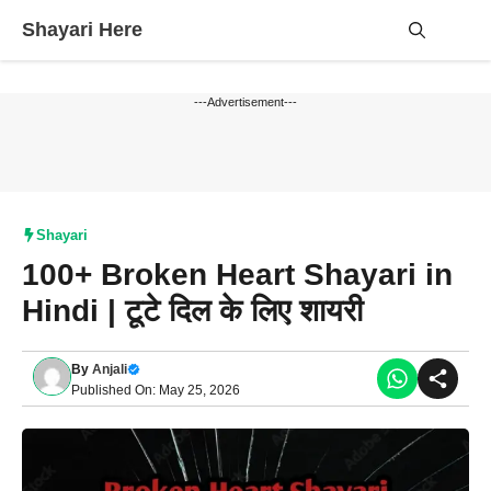
Skip
Shayari Here
to
content
Me
---Advertisement---
Shayari
100+ Broken Heart Shayari in
Hindi | टूटे दिल के लिए शायरी
By
Anjali
Published On: May 25, 2026