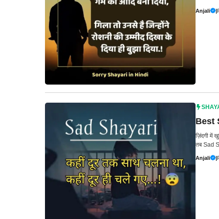
Anjali
|
SHAY
Best S
ज़िंदगी मे
तब Sad Sh
Anjali
|