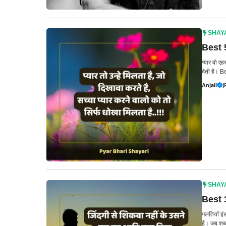
SHAY
Best 5
प्यार वो ए
देती है। 
Anjali
|
SHAY
Best 3
गलतियाँ इंस
है। जब शब