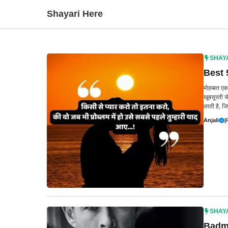
Skip
Shayari Here
to
content
SHAY
Best 
मोहब्बत एक
खूबसूरती 
लाती है, जि
Anjali
|
SHAY
Badma