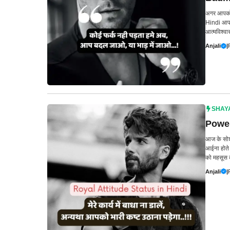
अगर आपको 
Hindi आपके
आत्मविश्
Anjali
|
SHAY
Power
आज के सोशल
आईना होते 
को महसूस 
Anjali
|