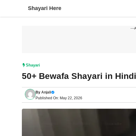
Skip
Shayari Here
to
content
---
Shayari
50+ Bewafa Shayari in Hindi | बे
By
Anjali
Published On: May 22, 2026