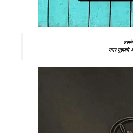
उसने
मगर मुझको अ