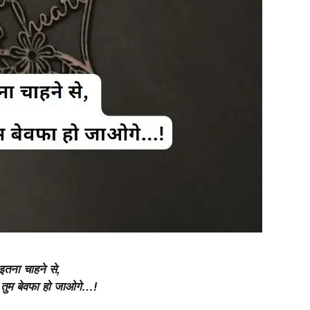
 इतना चाहने से,
 तुम बेवफा हो जाओगे…!